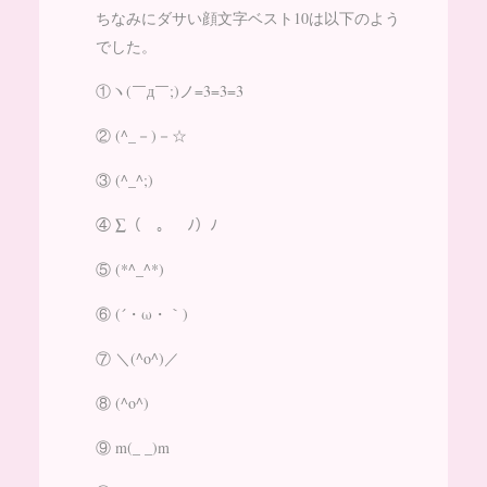
ちなみにダサい顔文字ベスト10は以下のよう
でした。
①ヽ(￣д￣;)ノ=3=3=3
② (^_－)－☆
③ (^_^;)
④ ∑（￣。￣ﾉ）ﾉ
⑤ (*^_^*)
⑥ (´・ω・｀)
⑦ ＼(^o^)／
⑧ (^o^)
⑨ m(_ _)m